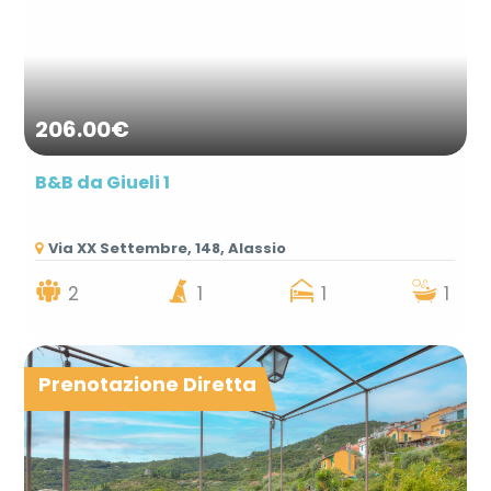
206.00€
B&B da Giueli 1
Via XX Settembre, 148, Alassio
2
1
1
1
Prenotazione Diretta