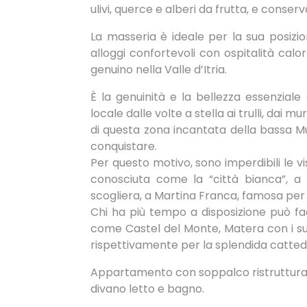
ulivi, querce e alberi da frutta, e conserv
La masseria è ideale per la sua posizion
alloggi confortevoli con ospitalità calo
genuino nella Valle d’Itria.
È la genuinità e la bellezza essenziale
locale dalle volte a stella ai trulli, dai m
di questa zona incantata della bassa Mu
conquistare.
Per questo motivo, sono imperdibili le vi
conosciuta come la “città bianca”, a
scogliera, a Martina Franca, famosa per i
Chi ha più tempo a disposizione può f
come Castel del Monte, Matera con i suoi
rispettivamente per la splendida cattedr
Appartamento con soppalco ristrutturato
divano letto e bagno.