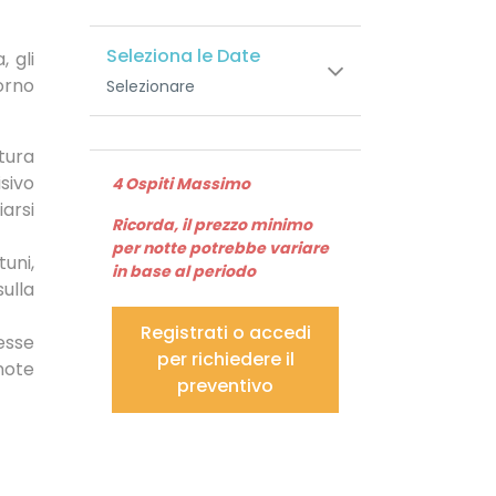
Seleziona le Date
 gli
orno
Selezionare
tura
isivo
4 Ospiti Massimo
arsi
Ricorda, il prezzo minimo
per notte potrebbe variare
tuni,
in base al periodo
ulla
Registrati o accedi
esse
per richiedere il
note
preventivo