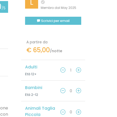
L
0
/5
Membro dal May 2025
Scrivici per email
A partire da
€ 65,00
/notte
Adulti
Età 12+
Bambini
Età 2-12
ione
Animali Taglia
 con
Piccola