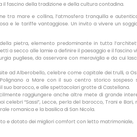
a il fascino della tradizione e della cultura contadina.
e tra mare e collina, l’atmosfera tranquilla e autentica,
rosa e le tariffe vantaggiose. Un invito a vivere un soggi
 della pietra, elemento predominante in tutta l’architet
uretti a secco alle lamie a definire il paesaggio e il fascino v
rgia pugliese, da osservare con meraviglia e da cui lasci
site ad Alberobello, celebre come capitale dei trulli, a Os
 Polignano a Mare con il suo centro storico sospeso s
l suo barocco, e alle spettacolari grotte di Castellana.
acilmente raggiungere anche altre mete di grande inter
 celebri “Sassi”, Lecce, perla del barocco, Trani e Bari, 
ale romanica e la basilica di San Nicola.
 e dotato dei migliori comfort con letto matrimoniale,