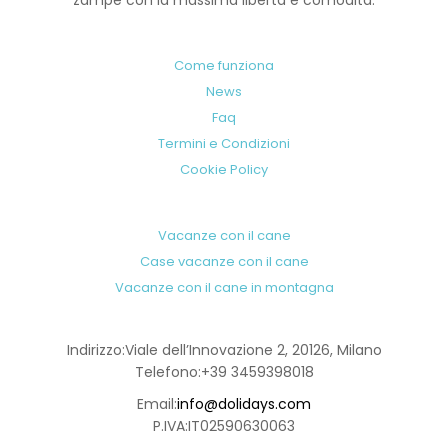
zampe con la massima libertà e comodità.
Come funziona
News
Faq
Termini e Condizioni
Cookie Policy
Vacanze con il cane
Case vacanze con il cane
Vacanze con il cane in montagna
Indirizzo:
Viale dell’Innovazione 2, 20126, Milano
Telefono:
+39 3459398018
Email:
info@dolidays.com
P.IVA:
IT02590630063