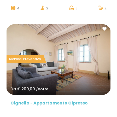
4
2
3
2
Richiedi Preventivo
Da
€ 200,00
/notte
Cignella - Appartamento Cipresso