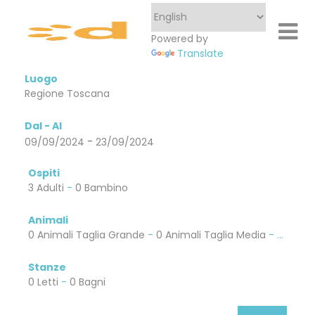
Powered by
Translate
Luogo
Dal - Al
-
09/09/2024
23/09/2024
Ospiti
3 Adulti
-
0 Bambino
Animali
0 Animali Taglia Grande
-
0 Animali Taglia Media
-
0 Anima
Stanze
0 Letti
-
0 Bagni