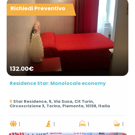
Richiedi Preventivo
132.00€
Residence Star: Monolocale economy
Star Residence, 5, Via Susa, Cit Turin,
Circoscrizione 3, Torino, Piemonte, 10138, Italia
1
1
1
1