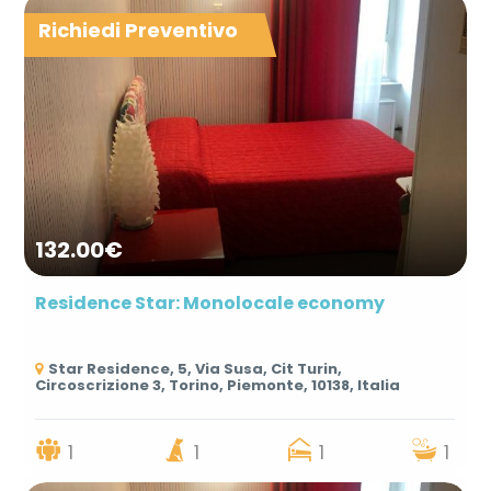
Richiedi Preventivo
132.00€
Residence Star: Monolocale economy
Star Residence, 5, Via Susa, Cit Turin,
Circoscrizione 3, Torino, Piemonte, 10138, Italia
1
1
1
1