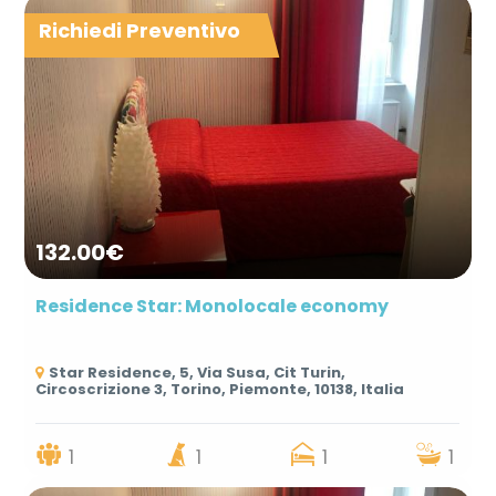
Richiedi Preventivo
132.00€
Residence Star: Monolocale economy
Star Residence, 5, Via Susa, Cit Turin,
Circoscrizione 3, Torino, Piemonte, 10138, Italia
1
1
1
1