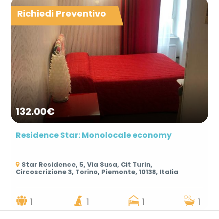
Richiedi Preventivo
132.00€
Residence Star: Monolocale economy
Star Residence, 5, Via Susa, Cit Turin,
Circoscrizione 3, Torino, Piemonte, 10138, Italia
1
1
1
1