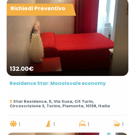
Richiedi Preventivo
132.00€
Residence Star: Monolocale economy
Star Residence, 5, Via Susa, Cit Turin,
Circoscrizione 3, Torino, Piemonte, 10138, Italia
1
1
1
1