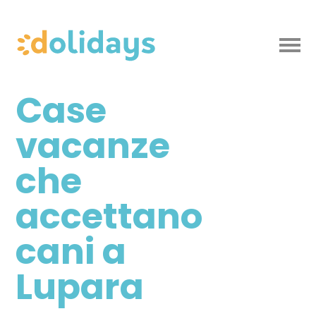
Case
vacanze
che
accettano
cani a
Lupara