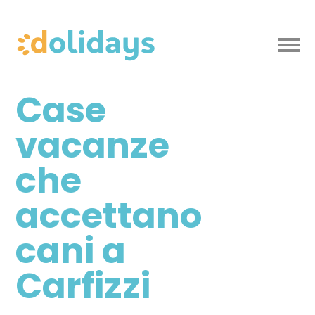
Case
vacanze
che
accettano
cani a
Carfizzi